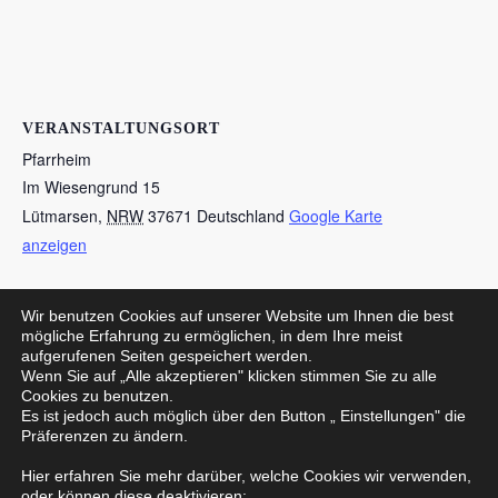
VERANSTALTUNGSORT
Pfarrheim
Im Wiesengrund 15
Lütmarsen
,
NRW
37671
Deutschland
Google Karte
anzeigen
Wir benutzen Cookies auf unserer Website um Ihnen die best
Jahreshauptversammlung
Jahreshauptversammlung TuS
mögliche Erfahrung zu ermöglichen, in dem Ihre meist
aufgerufenen Seiten gespeichert werden.
Lütmarsen
Angelverein
Wenn Sie auf „Alle akzeptieren" klicken stimmen Sie zu alle
Cookies zu benutzen.
Es ist jedoch auch möglich über den Button „ Einstellungen" die
Präferenzen zu ändern.
Datenschutzerklärung
Hier erfahren Sie mehr darüber, welche Cookies wir verwenden,
oder können diese deaktivieren: