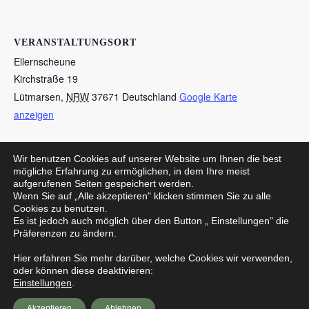
VERANSTALTUNGSORT
Ellernscheune
Kirchstraße 19
Lütmarsen
,
NRW
37671
Deutschland
Google Karte
anzeigen
Wir benutzen Cookies auf unserer Website um Ihnen die best
Jubiläum 50 Jahre – Programm offen vom
Maibaum Aufstellung
mögliche Erfahrung zu ermöglichen, in dem Ihre meist
aufgerufenen Seiten gespeichert werden.
2022
Spielmannszug
Wenn Sie auf „Alle akzeptieren" klicken stimmen Sie zu alle
Cookies zu benutzen.
Es ist jedoch auch möglich über den Button „ Einstellungen" die
Präferenzen zu ändern.
Datenschutzerklärung
Hier erfahren Sie mehr darüber, welche Cookies wir verwenden,
oder können diese deaktivieren:
Einstellungen
.
Impressum
Akzeptieren
Ablehnen