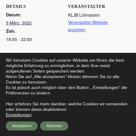
DETAILS
VERANSTALTER
Datum:
KLJB Lütmarsen
Veranstalter-Website
5 März, 2022
anzeigen
Zeit:
18:00 - 22:00
Wir benutzen Cookies auf unserer Website um Ihnen die best
TuS Lütmarsen – VfL Eversen
TuS Lütmarsen – TuS Godelheim
mögliche Erfahrung zu ermöglichen, in dem Ihre meist
aufgerufenen Seiten gespeichert werden.
Wenn Sie auf „Alle akzeptieren" klicken stimmen Sie zu alle
Cookies zu benutzen.
Es ist jedoch auch möglich über den Button „ Einstellungen" die
Präferenzen zu ändern.
Datenschutzerklärung
Hier erfahren Sie mehr darüber, welche Cookies wir verwenden,
oder können diese deaktivieren:
Einstellungen
.
Impressum
Akzeptieren
Ablehnen