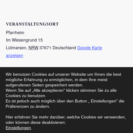
VERANSTALTUNGSORT
Pfarrheim
Im Wiesengrund 15
Lütmarsen
,
NRW
37671
Deutschland
Google Karte
anzeigen
Wir benutzen Cookies auf unserer Website um Ihnen die best
Maibaum aufbauen
Jahreshauptversammlung Jagdgenossenschaft
mögliche Erfahrung zu ermöglichen, in dem Ihre meist
aufgerufenen Seiten gespeichert werden.
Wenn Sie auf „Alle akzeptieren" klicken stimmen Sie zu alle
Cookies zu benutzen.
Es ist jedoch auch möglich über den Button „ Einstellungen" die
Präferenzen zu ändern.
Datenschutzerklärung
Hier erfahren Sie mehr darüber, welche Cookies wir verwenden,
oder können diese deaktivieren:
Einstellungen
.