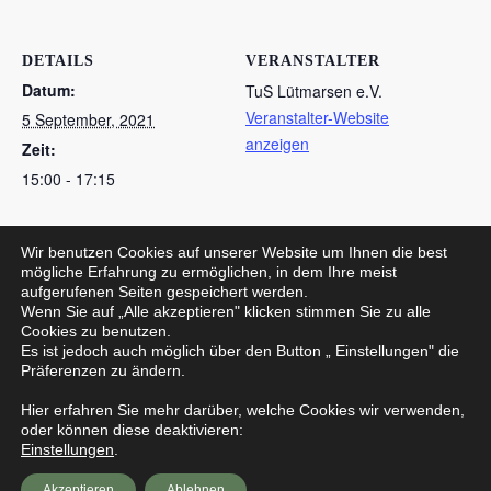
DETAILS
VERANSTALTER
Datum:
TuS Lütmarsen e.V.
Veranstalter-Website
5 September, 2021
anzeigen
Zeit:
15:00 - 17:15
Wir benutzen Cookies auf unserer Website um Ihnen die best
TuS Lütmarsen – SG
Jubiläumsfeier
mögliche Erfahrung zu ermöglichen, in dem Ihre meist
aufgerufenen Seiten gespeichert werden.
Anglergemeinschaft
Erkeln/Hembsen
Wenn Sie auf „Alle akzeptieren" klicken stimmen Sie zu alle
Cookies zu benutzen.
Es ist jedoch auch möglich über den Button „ Einstellungen" die
Präferenzen zu ändern.
Datenschutzerklärung
Hier erfahren Sie mehr darüber, welche Cookies wir verwenden,
oder können diese deaktivieren:
Einstellungen
.
Impressum
Akzeptieren
Ablehnen