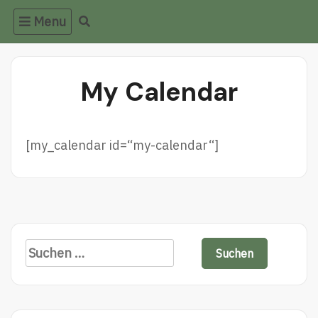
Skip
Menu
to
content
My Calendar
[my_calendar id=“my-calendar“]
Suchen
nach: