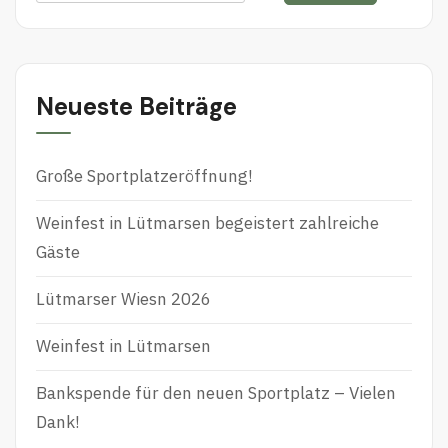
u
c
h
e
Neueste Beiträge
n
n
Große Sportplatzeröffnung!
a
c
Weinfest in Lütmarsen begeistert zahlreiche
h
Gäste
:
Lütmarser Wiesn 2026
Weinfest in Lütmarsen
Bankspende für den neuen Sportplatz – Vielen
Dank!