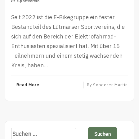
Sportverein
Seit 2022 ist die E-Bikegruppe ein fester
Bestandteil des Lütmarser Sportvereins, die
sich auf den Bereich der Elektrofahrrad-
Enthusiasten spezialisiert hat. Mit über 15
Teilnehmern und einem stetig wachsenden
Kreis, haben…
Read More
R
By
Sonderer Martin
E
A
D
M
O
R
S
E