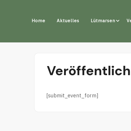
Skip
to
Home
Aktuelles
Lütmarsen
V
content
Veröffentlic
[submit_event_form]