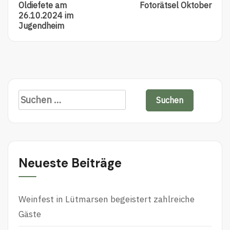
Post:
Post:
navigation
Oldiefete am
Fotorätsel Oktober
Oldiefete
Fotorätsel
26.10.2024 im
Am
Oktober
Jugendheim
26.10.2024
Im
Jugendheim
Suchen
nach:
Neueste Beiträge
Weinfest in Lütmarsen begeistert zahlreiche
Gäste