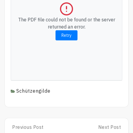
The PDF file could not be found or the server
returned an error.
Retry
Schützengilde
Post
Previous Post
Next Post
Previous
Next