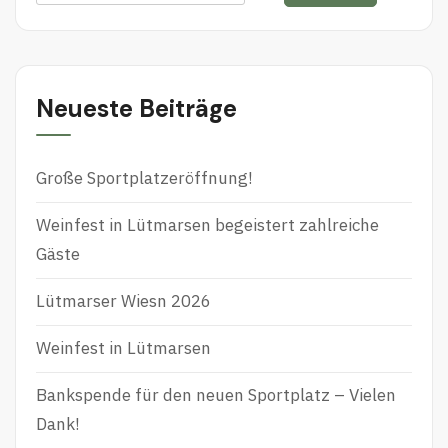
u
c
h
e
Neueste Beiträge
n
n
Große Sportplatzeröffnung!
a
c
Weinfest in Lütmarsen begeistert zahlreiche
h
Gäste
:
Lütmarser Wiesn 2026
Weinfest in Lütmarsen
Bankspende für den neuen Sportplatz – Vielen
Dank!