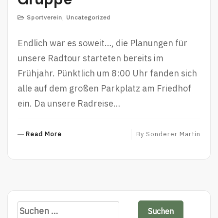
Sportverein
,
Uncategorized
Endlich war es soweit…, die Planungen für
unsere Radtour starteten bereits im
Frühjahr. Pünktlich um 8:00 Uhr fanden sich
alle auf dem großen Parkplatz am Friedhof
ein. Da unsere Radreise…
Read More
R
By
Sonderer Martin
E
A
D
M
O
R
S
E