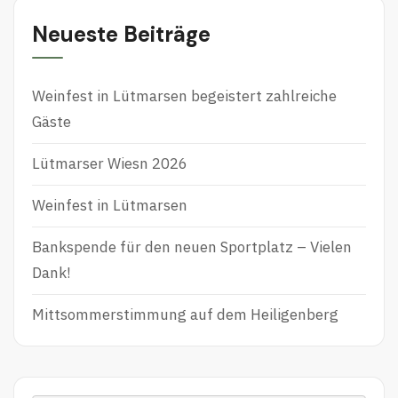
e
Neueste Beiträge
n
n
Weinfest in Lütmarsen begeistert zahlreiche
a
Gäste
c
h
Lütmarser Wiesn 2026
:
Weinfest in Lütmarsen
Bankspende für den neuen Sportplatz – Vielen
Dank!
Mittsommerstimmung auf dem Heiligenberg