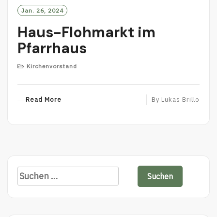
Jan. 26, 2024
Haus-Flohmarkt im
Pfarrhaus
Kirchenvorstand
Read More
R
By
Lukas Brillo
E
A
D
M
O
R
S
E
u
c
h