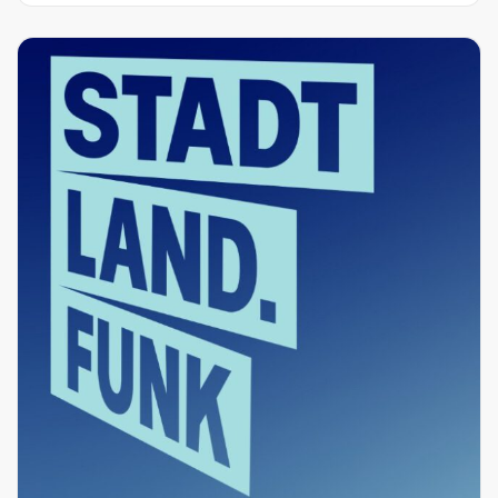
D
M
O
R
E