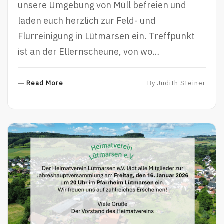
unsere Umgebung von Müll befreien und
laden euch herzlich zur Feld- und
Flurreinigung in Lütmarsen ein. Treffpunkt
ist an der Ellernscheune, von wo…
R
Read More
By
Judith Steiner
E
A
D
M
O
R
E