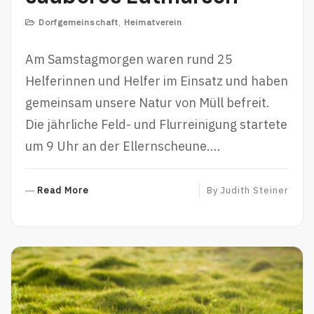
Dorfgemeinschaft
,
Heimatverein
Am Samstagmorgen waren rund 25
Helferinnen und Helfer im Einsatz und haben
gemeinsam unsere Natur von Müll befreit.
Die jährliche Feld- und Flurreinigung startete
um 9 Uhr an der Ellernscheune.…
R
Read More
By
Judith Steiner
E
A
D
M
O
R
E