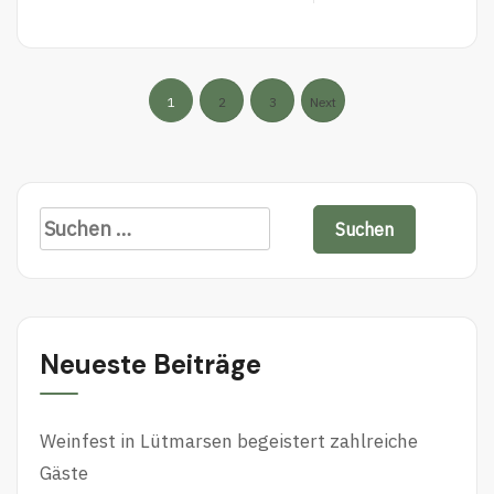
E
A
D
Seitennummer
M
1
2
3
Next
O
der
R
Beiträge
E
Suchen
nach:
Neueste Beiträge
Weinfest in Lütmarsen begeistert zahlreiche
Gäste