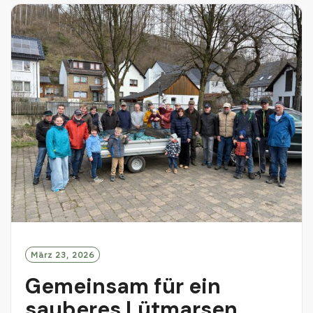
M
O
R
E
März 23, 2026
Gemeinsam für ein
sauberes Lütmarsen