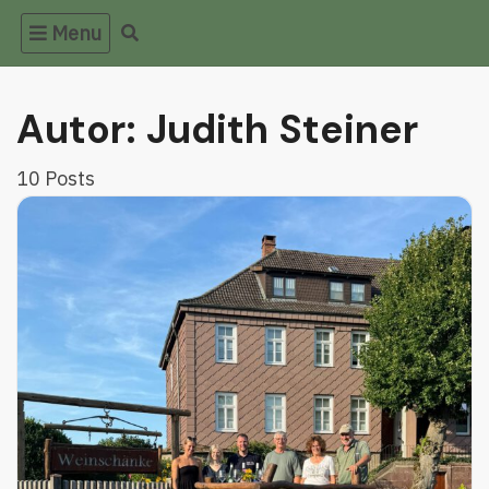
Skip
Menu
to
content
Autor:
Judith Steiner
10 Posts