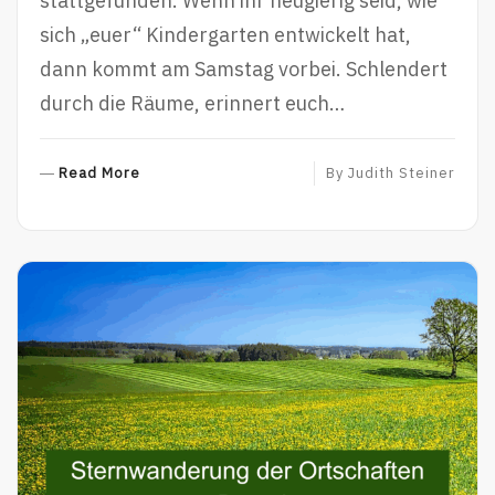
stattgefunden. Wenn ihr neugierig seid, wie
sich „euer“ Kindergarten entwickelt hat,
dann kommt am Samstag vorbei. Schlendert
durch die Räume, erinnert euch…
R
Read More
By
Judith Steiner
E
A
D
M
O
R
E