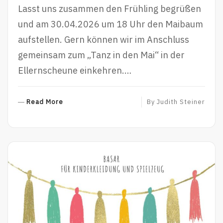
Lasst uns zusammen den Frühling begrüßen
und am 30.04.2026 um 18 Uhr den Maibaum
aufstellen. Gern können wir im Anschluss
gemeinsam zum „Tanz in den Mai“ in der
Ellernscheune einkehren.…
R
Read More
By
Judith Steiner
E
A
D
M
O
R
E