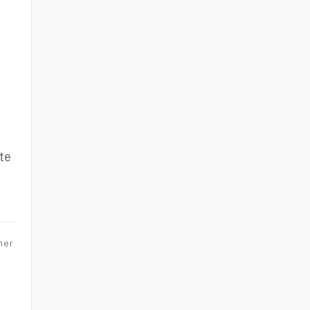
te
ner