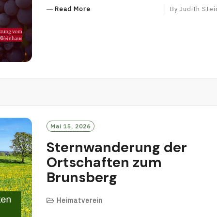
R
Read More
By
Judith Stei
E
A
D
M
O
R
E
Mai 15, 2026
Sternwanderung der
Ortschaften zum
Brunsberg
Heimatverein