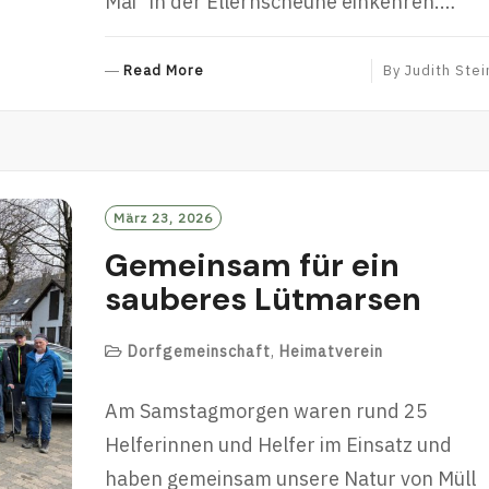
Mai“ in der Ellernscheune einkehren.…
R
Read More
By
Judith Stei
E
A
D
M
O
R
März 23, 2026
E
Gemeinsam für ein
sauberes Lütmarsen
Dorfgemeinschaft
,
Heimatverein
Am Samstagmorgen waren rund 25
Helferinnen und Helfer im Einsatz und
haben gemeinsam unsere Natur von Müll