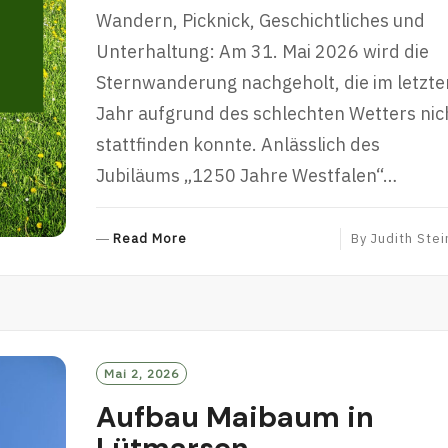
Wandern, Picknick, Geschichtliches und
Unterhaltung: Am 31. Mai 2026 wird die
Sternwanderung nachgeholt, die im letzte
Jahr aufgrund des schlechten Wetters nic
stattfinden konnte. Anlässlich des
Jubiläums „1250 Jahre Westfalen“…
R
Read More
By
Judith Stei
E
A
D
M
O
R
Mai 2, 2026
E
Aufbau Maibaum in
Lütmarsen