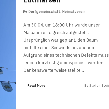
Dorfgemeinschaft
,
Heimatverein
Am 30.04. um 18:00 Uhr wurde unser
Maibaum erfolgreich aufgestellt.
Ursprünglich war geplant, den Baum
mithilfe einer Seilwinde anzuheben.
Aufgrund eines technischen Defekts muss
jedoch kurzfristig umdisponiert werden.
Dankenswerterweise stellte…
R
Read More
By
Stefan Stei
E
A
D
M