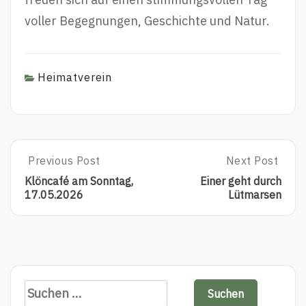
voller Begegnungen, Geschichte und Natur.
Heimatverein
Post
Previous Post
Next Post
Previous
Next
Post:
Post:
navigation
Klöncafé am Sonntag,
Einer geht durch
Klöncafé
Einer
17.05.2026
Lütmarsen
Am
Geht
Sonntag,
Durch
17.05.2026
Lütmarsen
Suchen